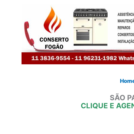
Ir
para
o
conteúdo
Hom
SÃO P
CLIQUE E AGE